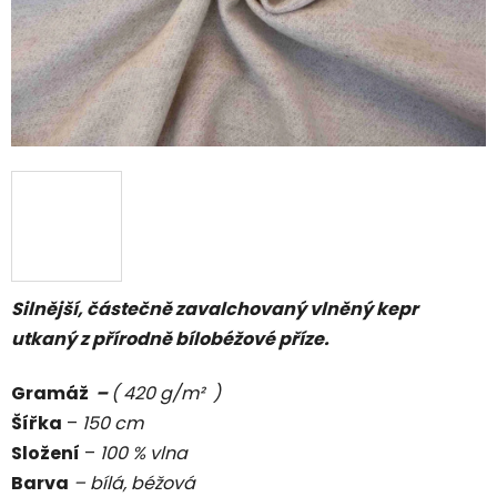
Silnější, částečně zavalchovaný vlněný kepr
utkaný z přírodně bílobéžové příze.
Gramáž
–
( 420 g/m² )
Šířka
–
150 cm
Složení
–
100 % vlna
Barva
– bílá, béžová