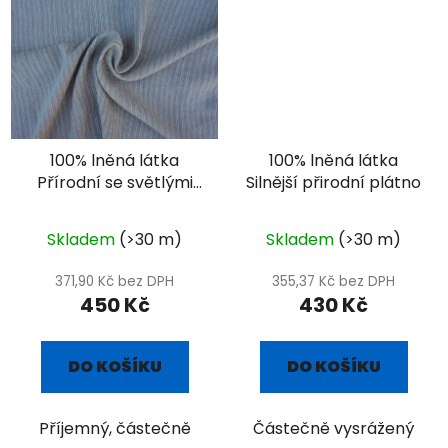
100% lněná látka
100% lněná látka
Přírodní se světlými
Silnější přirodní plátno
pruhy
Skladem
(>30 m)
Skladem
(>30 m)
371,90 Kč bez DPH
355,37 Kč bez DPH
450 Kč
430 Kč
DO KOŠÍKU
DO KOŠÍKU
Příjemný, částečně
Částečně vysrážený