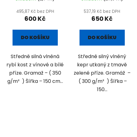
495,87 Kč bez DPH
537,19 Kč bez DPH
600 Kč
650 Kč
DO KOŠÍKU
DO KOŠÍKU
Středně silná vlněná
Středně silný vlněný
rybí kost z vínové a bílé
kepr utkaný z tmavě
příze. Gramaž – ( 350
zelené příze. Gramáž –
g/m² ) Šířka – 150 cm...
( 300 g/m² ) Šířka –
150...