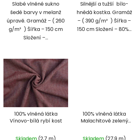
Slabé vlněné sukno
Silnější a tužší bílo-
šedé barvy v melanž
hnědá kostka. Gramáž
úpravě. Gramáž – ( 260
– ( 390 g/m² ) Šířka –
g/m² ) Šířka – 150 cm
150 cm Složení – 80%...
Složení –...
100% vlněná látka
100% vlněná látka
Vínovo-bílá rybí kost
Malachitově zelený
kepr
Skladem
(2,7 m)
Skladem
(27,9 m)