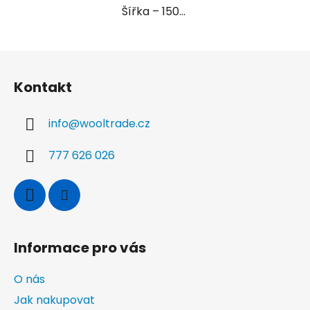
Šířka – 150...
Z
á
Kontakt
p
a
info
@
wooltrade.cz
t
í
777 626 026
Informace pro vás
O nás
Jak nakupovat