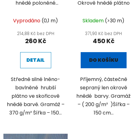
hnědé poloněné
Okrově hnědé plátno
plátno
Vyprodáno
(0,1 m)
Skladem
(>30 m)
214,88 Kč bez DPH
371,90 Kč bez DPH
260 Kč
450 Kč
DETAIL
DO KOŠÍKU
Středně silné lněno-
Příjemný, částečně
bavlněné hrubší
sepraný len okrově
plátno ve skořicově
hnědé barvy. Gramáž
hnědé barvě. Gramáž –
– ( 200 g/m² )Šířka –
370 g/m² Šířka – 150...
150 cm...