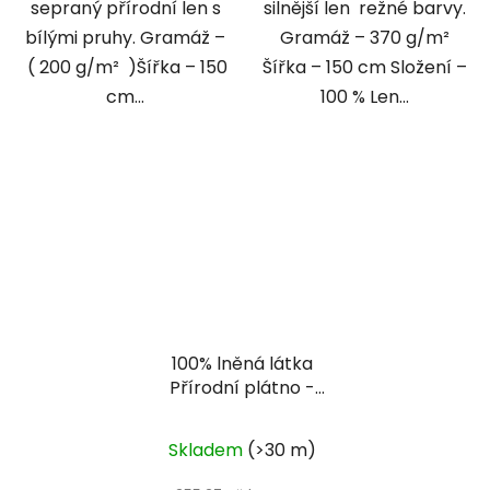
sepraný přírodní len s
silnější len režné barvy.
bílými pruhy. Gramáž –
Gramáž – 370 g/m²
( 200 g/m² )Šířka – 150
Šířka – 150 cm Složení –
cm...
100 % Len...
100% lněná látka
Přírodní plátno -
natural
Skladem
(>30 m)