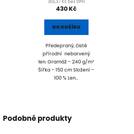
355,37 Kč bez DPH
430 Kč
DO KOŠÍKU
Předepraný, čistě
přírodní nebarvený
len. Gramáž – 240 g/m²
Šířka – 150 cm Složení –
100 % Len...
Podobné produkty