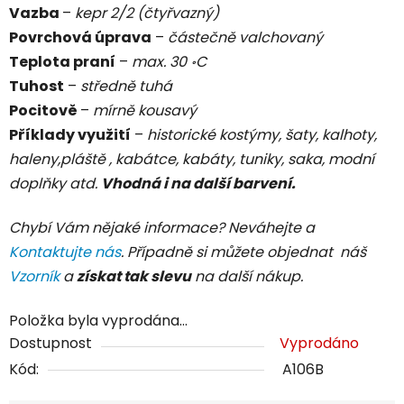
Vazba
–
kepr 2/2 (čtyřvazný)
Povrchová úprava
–
částečně valchovaný
Teplota praní
–
max. 30 ॰C
Tuhost
–
středně tuhá
Pocitově
–
mírně kousavý
Příklady využití
–
historické kostýmy, šaty, kalhoty,
haleny,pláště , kabátce, kabáty, tuniky, saka, modní
doplňky atd.
Vhodná i na další barvení.
Chybí Vám nějaké informace? Neváhejte a
Kontaktujte nás
. Případně si můžete objednat náš
Vzorník
a
získat tak slevu
na další nákup.
Položka byla vyprodána…
Dostupnost
Vyprodáno
Kód:
A106B