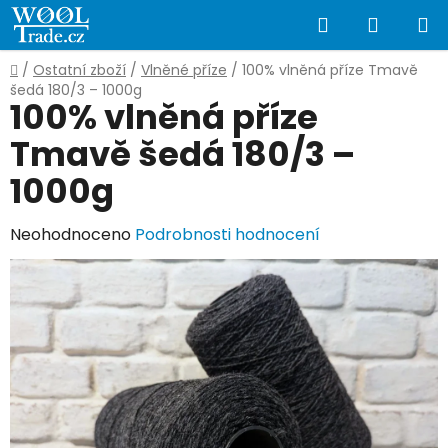
Přejít
Hledat
NÁKUP
na
obsah
KOŠÍK
Domů
/
Ostatní zboží
/
Vlněné příze
/
100% vlněná příze Tmavě
šedá 180/3 – 1000g
100% vlněná příze
Tmavě šedá 180/3 –
1000g
Průměrné
Neohodnoceno
Podrobnosti hodnocení
hodnocení
produktu
je
0,0
z
5
hvězdiček.