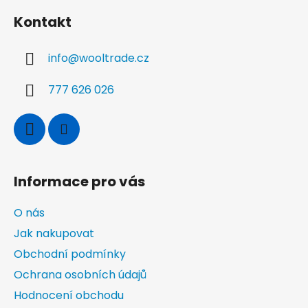
á
Kontakt
p
a
info
@
wooltrade.cz
t
í
777 626 026
Informace pro vás
O nás
Jak nakupovat
Obchodní podmínky
Ochrana osobních údajů
Hodnocení obchodu