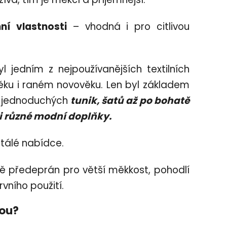
ní vlastnosti
– vhodná i pro citlivou
l jedním z nejpoužívanějších textilních
ěku i raném novověku. Len byl
základem
od jednoduchých
tunik, šatů až po bohatě
či různé modní doplňky.
tálé nabídce.
bě předeprán pro větší měkkost, pohodlí
rvního použití.
bou?