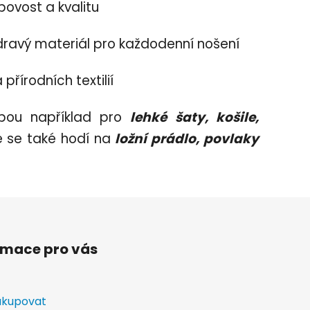
bovost a kvalitu
 zdravý materiál pro každodenní nošení
přírodních textilií
lbou například pro
lehké
šaty, košile,
 se také hodí na
ložní prádlo, povlaky
rmace pro vás
akupovat