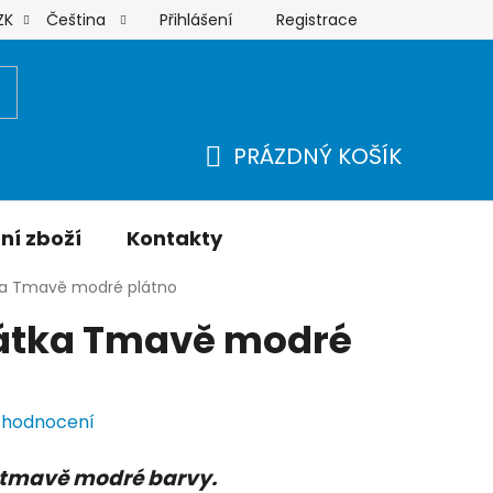
Přihlášení
Registrace
ZK
Čeština
Moje objednávka
PRÁZDNÝ KOŠÍK
NÁKUPNÍ
KOŠÍK
ní zboží
Kontakty
tka Tmavě modré plátno
látka Tmavě modré
 hodnocení
 tmavě modré barvy.