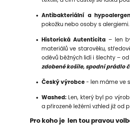
Antibakteriální a hypoalergen
pokožku nebo osoby s alergiemi.
Historická Autenticita
– len by
materiálů ve starověku, středov
oděvů běžných lidí i šlechty – 
zdobené košile, spodní prádlo 
Český výrobce
- len máme ve s
Washed:
Len, který byl po výro
a přirozeně ležérní vzhled již od p
Pro koho je len tou pravou vol