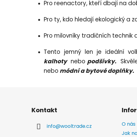
Pro reenactory, kteří dbají na do
Pro ty, kdo hledají ekologický a
Pro milovníky tradičních technik a 
Tento jemný len je ideální vo
kalhoty
nebo
podšívky.
Skvěle
nebo
módní a bytové doplňky.
Z
á
Kontakt
Info
p
a
O nás
info
@
wooltrade.cz
t
Jak n