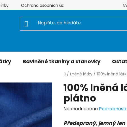
C
ínky
Ochrana osobních údajů
Hodnocení obchodu
átky
Bavlněné tkaniny a stanovky
Ostat
Domů
/
Lněné látky
/
100% lněná lá
100% lněná 
plátno
Průměrné
Neohodnoceno
Podrobnosti
hodnocení
Předepraný, jemný len
produktu