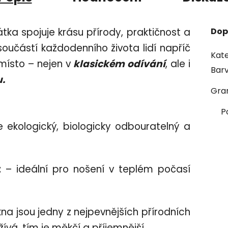
a spojuje krásu přírody, praktičnost a
Dop
oučástí každodenního života lidí napříč
Kate
místo – nejen v
klasickém odívání
, ale i
Bar
.
Gra
P
e ekologický, biologicky odbouratelný a
t
– ideální pro nošení v teplém počasí
na jsou jedny z nejpevnějších přírodních
užívá, tím je měkčí a příjemnější.