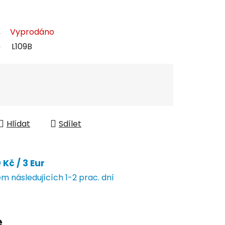
Vyprodáno
L109B
Hlídat
Sdílet
Kč / 3 Eur
 následujících 1-2 prac. dní
e