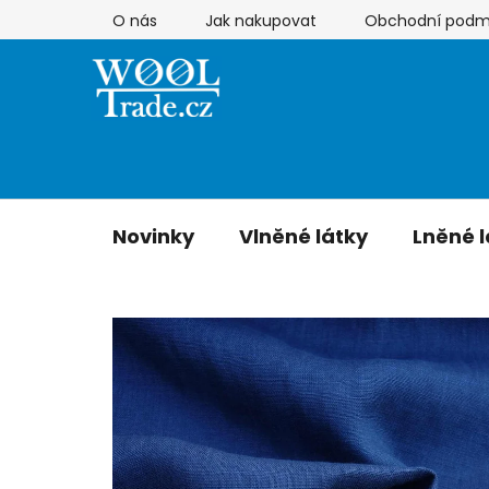
Přejít
O nás
Jak nakupovat
Obchodní podm
na
obsah
Novinky
Vlněné látky
Lněné l