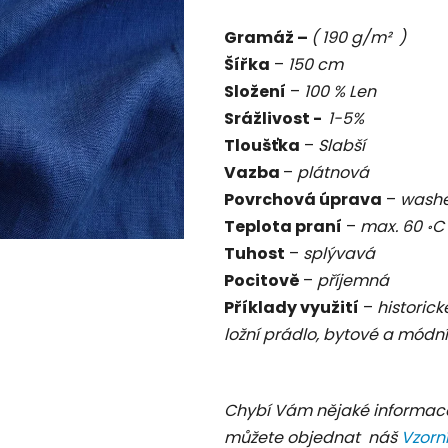
je
Gramáž –
( 190 g/m² )
0,0
Šířka
–
150 cm
z
Složení
–
100 % Len
5
Srážlivost -
1-5%
hvězdiček.
Tloušťka
–
Slabší
Vazba
–
plátnová
Povrchová úprava
–
washe
Teplota praní
–
max. 60
॰
Tuhost
–
splývavá
Pocitově
–
příjemná
Příklady využití
–
historick
ložní prádlo, bytové a módní
Chybí Vám nějaké informac
můžete objednat náš
Vzorn