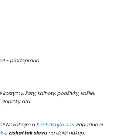
d - předepráno
C
é kostýmy, šaty, kalhoty, podšívky, košile,
 doplňky atd.
e? Neváhejte a
Kontaktujte nás
. Případně si
ík
a
získat tak slevu
na další nákup.