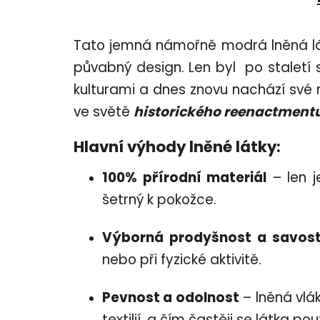
Tato jemná námořně modrá lněná látk
půvabný design. Len byl po staletí s
kulturami a dnes znovu nachází své 
ve světě
historického reenactmentu
Hlavní výhody lněné látky:
100% přírodní materiál
– len j
šetrný k pokožce.
Výborná prodyšnost a savos
nebo při fyzické aktivitě.
Pevnost a odolnost
– lněná vlák
textilií, a čím častěji se látka po