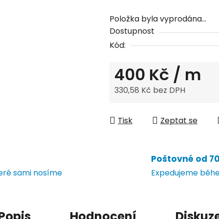
Položka byla vyprodána…
Dostupnost
Kód:
400 Kč
/ m
330,58 Kč bez DPH
Měrná cena:
Tisk
Zeptat se
Poštovné od 70 
teré sami nosíme
Expedujeme během
Popis
Hodnocení
Diskuz