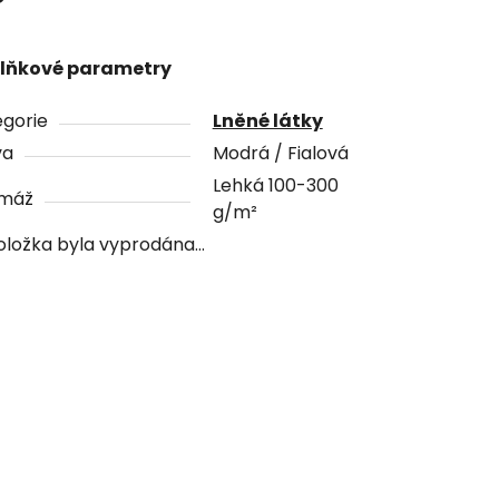
lňkové parametry
gorie
Lněné látky
va
Modrá / Fialová
Lehká 100-300
máž
g/m²
oložka byla vyprodána…